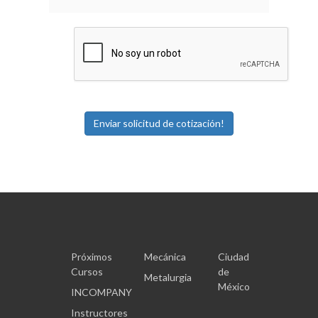
Próximos
Mecánica
Ciudad
Cursos
de
Metalurgia
México
INCOMPANY
Instructores