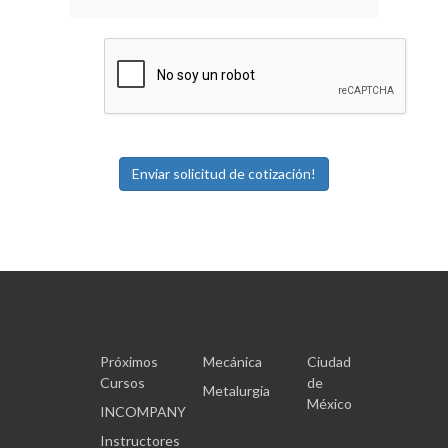
Próximos
Mecánica
Ciudad
Cursos
de
Metalurgia
México
INCOMPANY
Instructores